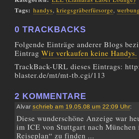
Tags
:
handys
,
kriegsgräberfürsorge
,
werbun
0 TRACKBACKS
Folgende Einträge anderer Blogs bezi
Eintrag
Wir verkaufen keine Handys.
TrackBack-URL dieses Eintrags:
http
blaster.de/mt/mt-tb.cgi/113
2 KOMMENTARE
Alvar
schrieb am 19.05.08 um 22:09 Uhr
:
Diese wunderschöne Anzeige war he
im ICE von Stuttgart nach München i
Reiseplan“ zu finden ...