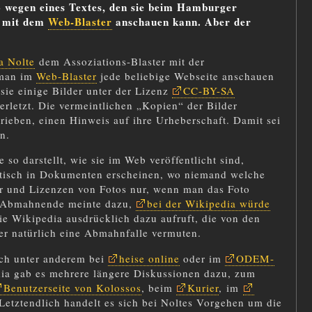
o wegen eines Textes, den sie beim Hamburger
h mit dem
Web-Blaster
anschauen kann. Aber der
a Nolte
dem Assoziations-Blaster mit der
 man im
Web-Blaster
jede beliebige Webseite anschauen
 sie einige Bilder unter der Lizenz
CC-BY-SA
 verletzt. Die vermeintlichen „Kopien“ der Bilder
hrieben, einen Hinweis auf ihre Urheberschaft. Damit sei
n.
so darstellt, wie sie im Web veröffentlicht sind,
atisch in Dokumenten erscheinen, wo niemand welche
er und Lizenzen von Fotos nur, wenn man das Foto
ie Abmahnende meinte dazu,
bei der Wikipedia würde
ie Wikipedia ausdrücklich dazu aufruft, die von den
er natürlich eine Abmahnfalle vermuten.
ich unter anderem bei
heise online
oder im
ODEM-
dia gab es mehrere längere Diskussionen dazu, zum
Benutzerseite von Kolossos
, beim
Kurier
, im
 Letztendlich handelt es sich bei Noltes Vorgehen um die