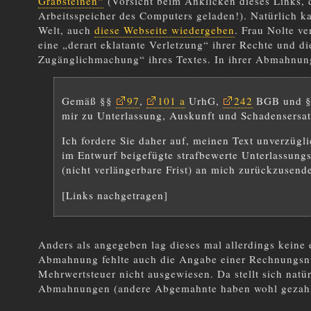
Grabsteinen“
(Vorsicht beim Anklicken dieses Links, 
Arbeitsspeicher des Computers geladen!). Natürlich k
Welt, auch
diese Webseite wiedergeben
. Frau Nolte v
eine „derart eklatante Verletzung“ ihrer Rechte und di
Zugänglichmachung“ ihres Textes. In ihrer Abmahnung 
Gemäß §§
97
,
101 a
UrhG,
242
BGB und 
mir zu Unterlassung, Auskunft und Schadensersatz
Ich fordere Sie daher auf, meinen Text unverzügl
im Entwurf beigefügte strafbewerte Unterlassungs
(nicht verlängerbare Frist) an mich zurückzusend
[Links nachgetragen]
Anders als angegeben lag dieses mal allerdings keine 
Abmahnung fehlte auch die Angabe einer Rechnungsn
Mehrwertsteuer nicht ausgewiesen. Da stellt sich natü
Abmahnungen (andere Abgemahnte haben wohl gezahlt)