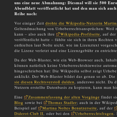
uns eine neue Abmahnung: Diesmal will sie 500 Eur
Abendblatt veröffentlicht hat und den man sich auc
Reihe nach:
Vor einiger Zeit
drohte die Wikipedia-Nutzerin Martin
Geltendmachung von Urheberrechtsansprüchen: Weil
kann – also auch ihre
Wikipedia-Profilseite
, auf der
veröffentlicht hatte – fühlte sie sich in ihren Rechten
enthielten laut Nolte nicht, wie im Lizenztext vorgesc
die Lizenz verletzt und eine Lizenzgebühr zu entrichte
Da der Web-Blaster, wie ein Web-Browser auch, Inhalte 
können natürlich keine Urheberrechtshinweise autom
hingeschrieben hat: Die Wikipedia selbst zeigt Urheb
anklickt. Der Web-Blaster bildet das genau so ab. D
sie diesen Rechtsverstoß dulden
, anderswo nicht. Da d
Nutzern erstellte Datenbasis zu kopieren, kann man hi
Eine
Zusammenfassung der alten Vorgänge
findet s
Blog
sowie bei
Thomas Stadler
; auch in der Wikipe
Beispiel auf
Martina Noltes Benutzerseite
, auf der
Diderot-Club II
, oder bei den
Urheberrechtsfragen
.