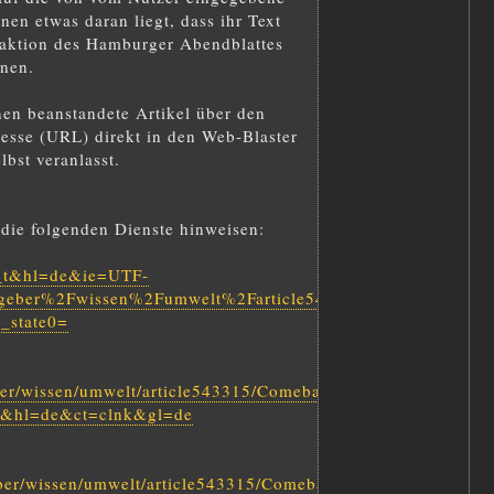
en etwas daran liegt, dass ihr Text
Redaktion des Hamburger Abendblattes
rnen.
nen beanstandete Artikel über den
resse (URL) direkt in den Web-Blaster
bst veranlasst.
die folgenden Dienste hinweisen:
v=_t&hl=de&ie=UTF-
geber%2Fwissen%2Fumwelt%2Farticle543315%2FComeback-
_state0=
er/wissen/umwelt/article543315/Comeback-
1&hl=de&ct=clnk&gl=de
ber/wissen/umwelt/article543315/Comeback-