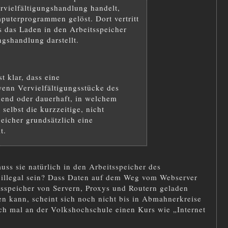
rvielfältigungshandlung handelt,
mputerprogrammen gelöst. Dort vertritt
s das Laden in den Arbeitsspeicher
ngshandlung darstellt.
t klar, dass eine
wenn Vervielfältigungsstücke des
hend oder dauerhaft, in welchem
selbst die kurzzeitige, nicht
icher grundsätzlich eine
t.
s sie natürlich in den Arbeitsspeicher des
 illegal sein? Dass Daten auf dem Weg vom Webserver
sspeicher von Servern, Proxys und Routern geladen
n kann, scheint sich noch nicht bis in Abmahnerkreise
h mal an der Volkshochschule einen Kurs wie „Internet