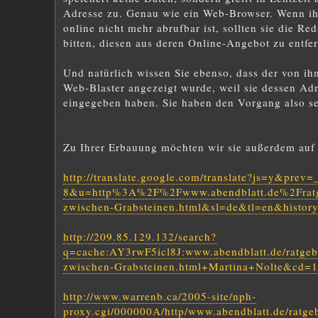
Adresse zu. Genau wie ein Web-Browser. Wenn ihn
online nicht mehr abrufbar ist, sollten sie die 
bitten, diesen aus deren Online-Angebot zu entfe
Und natürlich wissen Sie ebenso, dass der von ih
Web-Blaster angezeigt wurde, weil sie dessen Ad
eingegeben haben. Sie haben den Vorgang also sel
Zu Ihrer Erbauung möchten wir sie außerdem auf 
http://translate.google.com/translate?js=y&pre
8&u=http%3A%2F%2Fwww.abendblatt.de%2Frat
zwischen-Grabsteinen.html&sl=de&tl=en&history
http://209.85.129.132/search?
q=cache:AY3rwF5icl8J:www.abendblatt.de/ratgeb
zwischen-Grabsteinen.html+Martina+Nolte&cd=
http://www.warrenb.ca/2005-site/nph-
proxy.cgi/000000A/http/www.abendblatt.de/ratge