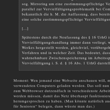
sog. Mirroring um eine zustimmungspflichtige Ve
parallel zur Vervielfältigungsproblematik bei Co
bekanntlich die h. M. die Auffassung, dass bereit
eine solche zustimmungspflichtige Vervielfältigu
[...]
Spätestens durch die Neufassung des § 16 UrhG is
Vervielfältigungshandlung immer dann vorliegt, 
Werkes hergestellt werden, gleichviel, vorüberge
Verfahren und in welcher Zeit. Das bedeutet, dass 
wahrnehmbare Zwischenspeicherung im Arbeitsspe
Vervielfältigung i. S. d. § 16 Abs. 1 UrhG darstell
Moment: Wen jemand eine Webseite anschauen will, mus
verwendeten Computers geladen werden. Das soll nun
zum Webbrowser dutzendfach in verschiedenste Arbeit
werden müssen, damit das Netz überhaupt funktioniere
herumgesprochen zu haben. (Man könnte natürlich auc
für Senioren“ belegen, dann wüsste man das.)