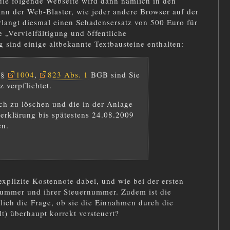
die folgende Webseite wird dann nämlich in den
ann der Web-Blaster, wie jeder andere Browser auf der
erlangt diesmal einen Schadensersatz von 500 Euro für
e „Vervielfältigung und öffentliche
sind einige altbekannte Textbausteine enthalten:
§§
1004
,
823 Abs. 1
BGB sind Sie
 verpflichtet.
ich zu löschen und die in der Anlage
erklärung bis spätestens 24.08.2009
en.
explizite Kostennote dabei, und wie bei der ersten
ummer und ihrer Steuernummer. Zudem ist die
rlich die Frage, ob sie die Einnahmen durch die
 überhaupt korrekt versteuert?