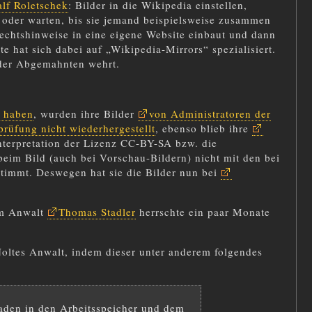
lf Roletschek
: Bilder in die Wikipedia einstellen,
) oder warten, bis sie jemand beispielsweise zusammen
rechtshinweise in eine eigene Website einbaut und dann
 hat sich dabei auf „Wikipedia-Mirrors“ spezialisiert.
r der Abgemahnten wehrt.
 haben
, wurden ihre Bilder
von Administratoren der
rüfung nicht wiederhergestellt
, ebenso blieb ihre
Interpretation der Lizenz CC-BY-SA bzw. die
eim Bild (auch bei Vorschau-Bildern) nicht mit den bei
timmt. Deswegen hat sie die Bilder nun bei
em Anwalt
Thomas Stadler
herrschte ein paar Monate
oltes Anwalt, indem dieser unter anderem folgendes
 Laden in den Arbeitsspeicher und dem