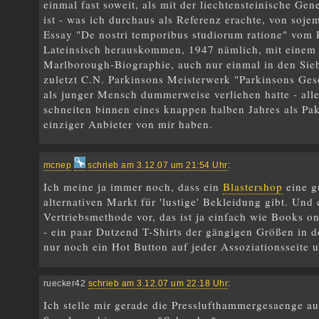
einmal fast soweit, als mit der liechtensteinische 
ist - was ich durchaus als Referenz erachte, von soj
Essay "De nostri temporibus studiorum ratione" vom 
Lateinsisch herauskommen, 1947 nämlich, mit einem 
Marlborough-Biographie, auch nur einmal in den Sieb
zuletzt C.N. Parkinsons Meisterwerk "Parkinsons Gese
als junger Mensch dummerweise verliehen hatte - all
schneiten binnen eines knappen halben Jahres als Pa
einziger Anbieter von mir haben.
mcnep
schrieb am 3.12.07 um 21:54 Uhr
:
Ich meine ja immer noch, dass ein
Blastershop
eine g
alternativen Markt für 'lustige' Bekleidung gibt. Und
Vertriebsmethode vor, das ist ja einfach wie Books 
- ein paar Dutzend T-Shirts der gängigen Größen in d
nur noch ein Hot Button auf jeder Assoziationsseite un
ruecker42
schrieb am 3.12.07 um 22:18 Uhr
:
Ich stelle mir gerade die Presslufthammergesaenge au