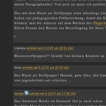
meine Paragraphenfee! Von jetzt an spare ich natürli
Das mit dem Blasti als Stoffpuppe wäre allerdings ein
Schon zur pädagogischen Früherziehung, damit die Kl
können, mal die Adresse auf dem Rücken des
Püppc
Eltern Freude den Blaster zur Besichtigung für ihren
l
Liamara
schrieb am 5.12.07 um 18:51 Uhr
:
Blasterstoffpuppen?! Genäht von kleinen Kindern 
Alvar
schrieb am 5.12.07 um 20:33 Uhr
:
Der Blasti als Stoffpuppe? Hmmm, gute Idee, den ka
von jugendschutz.net schicken ...
mcnep
schrieb am 6.12.07 um 17:26 Uhr
:
Das Stichwort Books on Demand' fiel ja auch schon - 
Realität: Man kann jede aufgerufene Assoziation dur