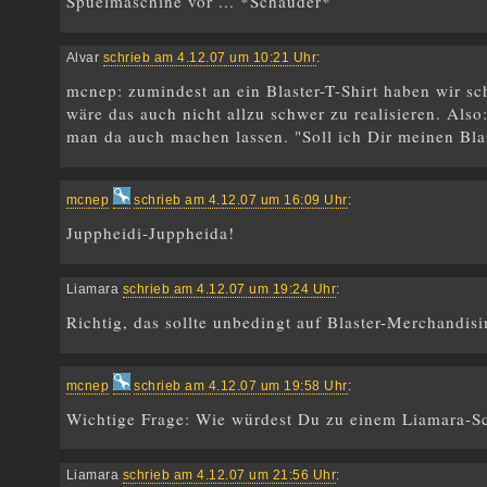
Spuelmaschine vor ... *Schauder*
Alvar
schrieb am 4.12.07 um 10:21 Uhr
:
mcnep: zumindest an ein Blaster-T-Shirt haben wir s
wäre das auch nicht allzu schwer zu realisieren. Al
man da auch machen lassen. "Soll ich Dir meinen Blas
mcnep
schrieb am 4.12.07 um 16:09 Uhr
:
Juppheidi-Juppheida!
Liamara
schrieb am 4.12.07 um 19:24 Uhr
:
Richtig, das sollte unbedingt auf Blaster-Merchandisi
mcnep
schrieb am 4.12.07 um 19:58 Uhr
:
Wichtige Frage: Wie würdest Du zu einem Liamara-Sc
Liamara
schrieb am 4.12.07 um 21:56 Uhr
: