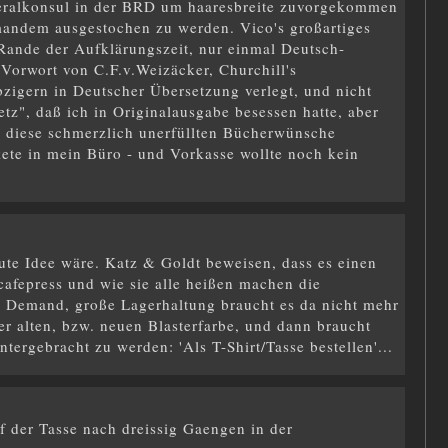
Generalkonsul in der BRD um haaresbreite zuvorgekommen
emandem ausgestochen zu werden. Vico's großartiges
Rande der Aufklärungszeit, nur einmal Deutsch-
Vorwort von C.F.v.Weizäcker, Churchill's
zigern in Deutscher Übersetzung verlegt, und nicht
tz", daß ich in Originalausgabe besessen hatte, aber
e diese schmerzlich unerfüllten Bücherwünsche
kete in mein Büro - und Vorkasse wollte noch kein
ute Idee wäre. Katz & Goldt beweisen, dass es einen
 cafepress und wie sie alle heißen machen die
on Demand, große Lagerhaltung braucht es da nicht mehr
er alten, bzw. neuen Blasterfarbe, und dann braucht
tergebracht zu werden: 'Als T-Shirt/Tasse bestellen'...
f der Tasse nach dreissig Gaengen in der