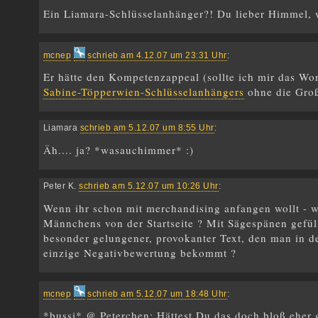
Ein Liamara-Schlüsselanhänger?! Du lieber Himmel, 
mcnep
schrieb am 4.12.07 um 23:31 Uhr
:
Er hätte den Kompetenzappeal (sollte ich mir das Wor
Sabine-Töpperwien-Schlüsselanhängers
ohne die Groß
Liamara
schrieb am 5.12.07 um 8:55 Uhr
:
Äh.... ja? *wasauchimmer* :)
Peter K.
schrieb am 5.12.07 um 10:26 Uhr
:
Wenn ihr schon mit merchandising anfangen wollt - w
Männchens von der Startseite ? Mit Sägespänen gefü
besonder gelungener, provokanter Text, den man in den
einzige Negativbewertung bekommt ?
mcnep
schrieb am 5.12.07 um 18:48 Uhr
:
*bussi* @ Peterchen: Hättest Du das doch bloß eher 