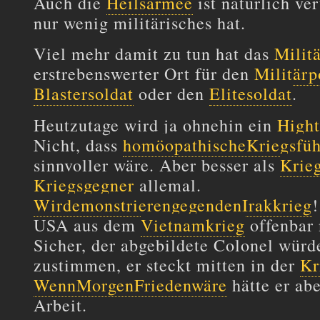
Auch die
Heilsarmee
ist natürlich ve
nur wenig militärisches hat.
Viel mehr damit zu tun hat das
Milit
erstrebenswerter Ort für den
Militärp
Blastersoldat
oder den
Elitesoldat
.
Heutzutage wird ja ohnehin ein
Hight
Nicht, dass
homöopathischeKriegsfü
sinnvoller wäre. Aber besser als
Krieg
Kriegsgegner
allemal.
WirdemonstrierengegendenIrakkrieg
USA aus dem
Vietnamkrieg
offenbar 
Sicher, der abgebildete Colonel würd
zustimmen, er steckt mitten in der
Kr
WennMorgenFriedenwäre
hätte er ab
Arbeit.