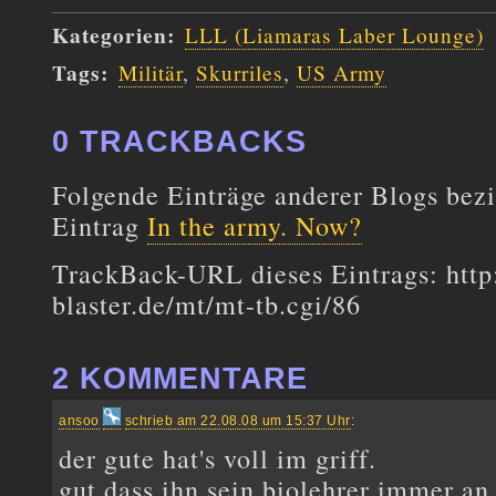
Kategorien
:
LLL (Liamaras Laber Lounge)
Tags
:
Militär
,
Skurriles
,
US Army
0 TRACKBACKS
Folgende Einträge anderer Blogs bezi
Eintrag
In the army. Now?
TrackBack-URL dieses Eintrags:
http
blaster.de/mt/mt-tb.cgi/86
2 KOMMENTARE
ansoo
schrieb am 22.08.08 um 15:37 Uhr
:
der gute hat's voll im griff.
gut dass ihn sein biolehrer immer a